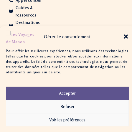
Appel conseil
Guides &
ressources
Destinations
& Inspirations
Gérer le consentement
Pour offrir les meilleures expériences, nous utilisons des technologies
© 2026 Les Voyages de Manon – Tous droits réservés | Site
telles que les cookies pour stocker et/ou accéder aux informations
conçu avec ❤️ par
Donawebart
des appareils. Le fait de consentir à ces technologies nous permet de
traiter des données telles que le comportement de navigation ou les
identifiants uniques sur ce site.
Mentions légales
|
Politique de confidentialité
|
CGV
Accepter
Refuser
Voir les préférences